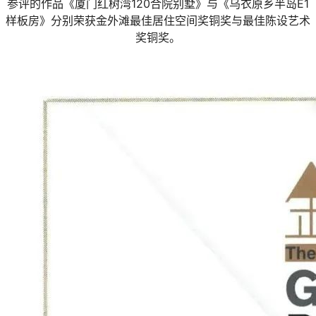
参评的作品《厦门红树湾120合院别墅》与《乌衣原乡半岛E1
样板房》分别荣获金外滩最佳居住空间奖铜奖与最佳陈设艺术
奖铜奖。