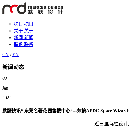
项目
项目
关于
关于
新闻
新闻
联系
联系
CN
/
EN
新闻动态
03
Jan
2022
默瑟快讯“ 东莞名著花园售楼中心“---荣摘APDC Space Wiza
近日,国际性设计大奖